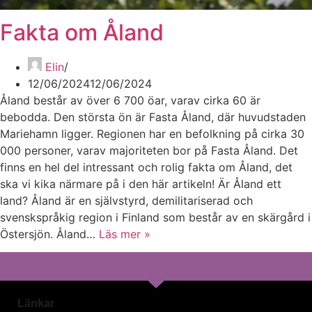
Fakta om Åland
Elin
12/06/2024
12/06/2024
Åland består av över 6 700 öar, varav cirka 60 är
bebodda. Den största ön är Fasta Åland, där huvudstaden
Mariehamn ligger. Regionen har en befolkning på cirka 30
000 personer, varav majoriteten bor på Fasta Åland. Det
finns en hel del intressant och rolig fakta om Åland, det
ska vi kika närmare på i den här artikeln! Är Åland ett
land? Åland är en självstyrd, demilitariserad och
svenskspråkig region i Finland som består av en skärgård i
Östersjön. Åland…
Läs mer »
Länkar