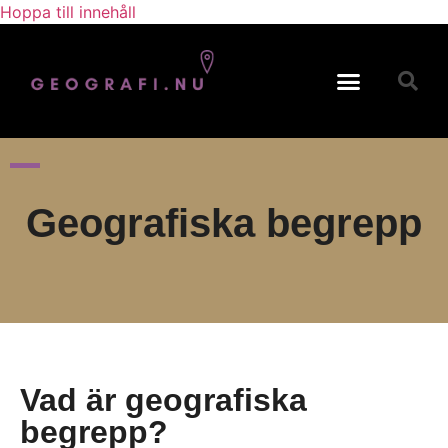
Hoppa till innehåll
Svensk Geografi
Geografiska begrepp
Geografiska begrepp
Vad är geografiska
begrepp?