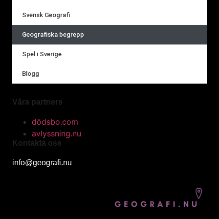
Svensk Geografi
Geografiska begrepp
Spel i Sverige
Blogg
Våra partners
dödsbo.com
avlyssning.nu
Kontakta oss
info@geografi.nu