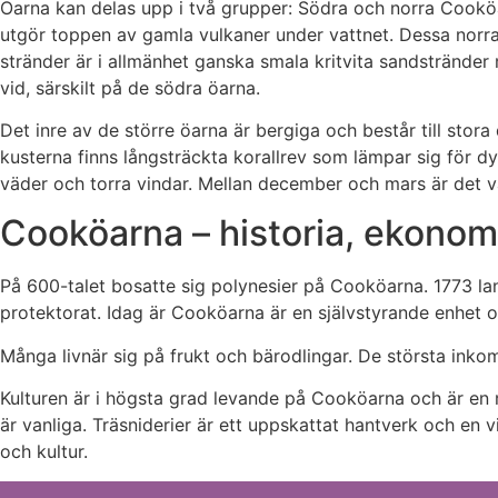
Öarna kan delas upp i två grupper: Södra och norra Cooköa
utgör toppen av gamla vulkaner under vattnet. Dessa norr
stränder är i allmänhet ganska smala kritvita sandstränd
vid, särskilt på de södra öarna.
Det inre av de större öarna är bergiga och består till st
kusterna finns långsträckta korallrev som lämpar sig för d
väder och torra vindar. Mellan december och mars är det va
Cooköarna – historia, ekonomi
På 600-talet bosatte sig polynesier på Cooköarna. 1773 la
protektorat. Idag är Cooköarna är en självstyrande enhet 
Många livnär sig på frukt och bärodlingar. De största inko
Kulturen är i högsta grad levande på Cooköarna och är en m
är vanliga. Träsniderier är ett uppskattat hantverk och en 
och kultur.