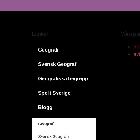
Länkar
Våra pa
dö
Geografi
av
Svensk Geografi
Geografiska begrepp
Spel i Sverige
Blogg
Geografi
Svensk Geografi