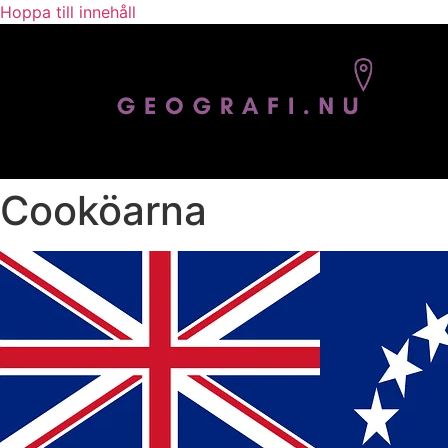
Hoppa till innehåll
Cooköarna