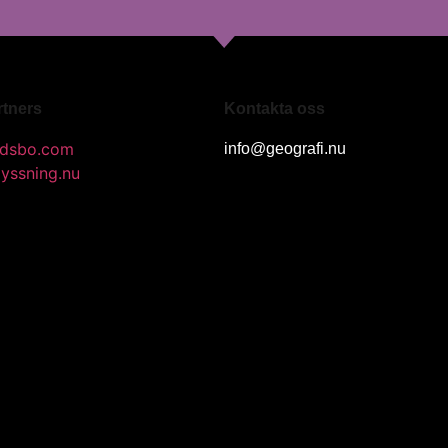
rtners
Kontakta oss
dsbo.com
info@geografi.nu
lyssning.nu