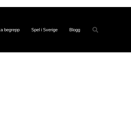
ka begrepp
Spel i Sverige
Blogg