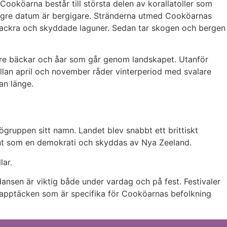
ooköarna består till största delen av korallatoller som
yngre datum är bergigare. Stränderna utmed Cooköarnas
 vackra och skyddade laguner. Sedan tar skogen och bergen
ndre bäckar och åar som går genom landskapet. Utanför
ellan april och november råder vinterperiod med svalare
an länge.
ruppen sitt namn. Landet blev snabbt ett brittiskt
ernt som en demokrati och skyddas av Nya Zeeland.
lar.
ansen är viktig både under vardag och på fest. Festivaler
av lapptäcken som är specifika för Cooköarnas befolkning