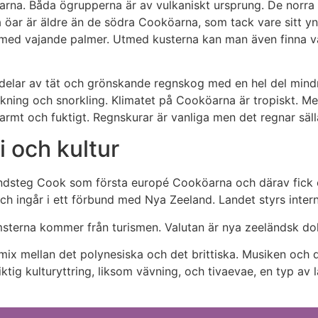
rna. Båda ögrupperna är av vulkaniskt ursprung. De norra C
a öar är äldre än de södra Cooköarna, som tack vare sitt 
er med vajande palmer. Utmed kusterna kan man även finna
ora delar av tät och grönskande regnskog med en hel del mi
ykning och snorkling. Klimatet på Cooköarna är tropiskt. M
rmt och fuktigt. Regnskurar är vanliga men det regnar säll
 och kultur
ndsteg Cook som första europé Cooköarna och därav fick ög
och ingår i ett förbund med Nya Zeeland. Landet styrs int
msterna kommer från turismen. Valutan är nya zeeländsk dol
ix mellan det polynesiska och det brittiska. Musiken och d
viktig kulturyttring, liksom vävning, och tivaevae, en typ 