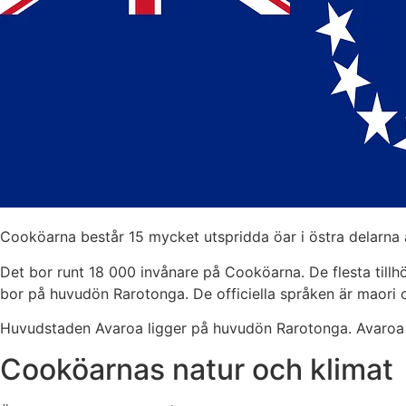
Cooköarna består 15 mycket utspridda öar i östra delarna 
Det bor runt 18 000 invånare på Cooköarna. De flesta till
bor på huvudön Rarotonga. De officiella språken är maori 
Huvudstaden Avaroa ligger på huvudön Rarotonga. Avaroa ä
Cooköarnas natur och klimat