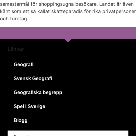
semestermål för shoppingsugna besökare. Landet är även
känt som ett så kallat skatteparadis för rika privatpersoner
och företag.
Länkar
Geografi
Svensk Geografi
Geografiska begrepp
Spel i Sverige
Blogg