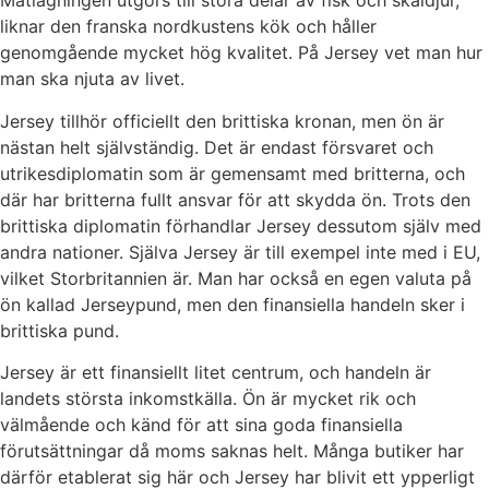
Matlagningen utgörs till stora delar av fisk och skaldjur,
liknar den franska nordkustens kök och håller
genomgående mycket hög kvalitet. På Jersey vet man hur
man ska njuta av livet.
Jersey tillhör officiellt den brittiska kronan, men ön är
nästan helt självständig. Det är endast försvaret och
utrikesdiplomatin som är gemensamt med britterna, och
där har britterna fullt ansvar för att skydda ön. Trots den
brittiska diplomatin förhandlar Jersey dessutom själv med
andra nationer. Själva Jersey är till exempel inte med i EU,
vilket Storbritannien är. Man har också en egen valuta på
ön kallad Jerseypund, men den finansiella handeln sker i
brittiska pund.
Jersey är ett finansiellt litet centrum, och handeln är
landets största inkomstkälla. Ön är mycket rik och
välmående och känd för att sina goda finansiella
förutsättningar då moms saknas helt. Många butiker har
därför etablerat sig här och Jersey har blivit ett ypperligt