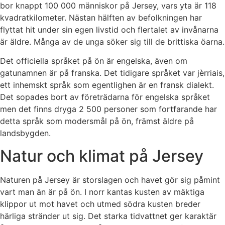
bor knappt 100 000 människor på Jersey, vars yta är 118
kvadratkilometer. Nästan hälften av befolkningen har
flyttat hit under sin egen livstid och flertalet av invånarna
är äldre. Många av de unga söker sig till de brittiska öarna.
Det officiella språket på ön är engelska, även om
gatunamnen är på franska. Det tidigare språket var jèrriais,
ett inhemskt språk som egentlighen är en fransk dialekt.
Det sopades bort av företrädarna för engelska språket
men det finns dryga 2 500 personer som fortfarande har
detta språk som modersmål på ön, främst äldre på
landsbygden.
Natur och klimat på Jersey
Naturen på Jersey är storslagen och havet gör sig påmint
vart man än är på ön. I norr kantas kusten av mäktiga
klippor ut mot havet och utmed södra kusten breder
härliga stränder ut sig. Det starka tidvattnet ger karaktär