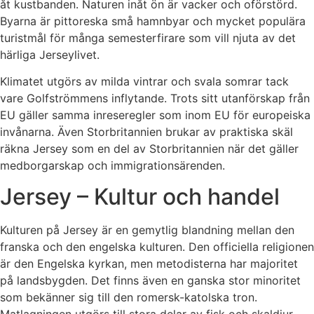
åt kustbanden. Naturen inåt ön är vacker och oförstörd.
Byarna är pittoreska små hamnbyar och mycket populära
turistmål för många semesterfirare som vill njuta av det
härliga Jerseylivet.
Klimatet utgörs av milda vintrar och svala somrar tack
vare Golfströmmens inflytande. Trots sitt utanförskap från
EU gäller samma inreseregler som inom EU för europeiska
invånarna. Även Storbritannien brukar av praktiska skäl
räkna Jersey som en del av Storbritannien när det gäller
medborgarskap och immigrationsärenden.
Jersey – Kultur och handel
Kulturen på Jersey är en gemytlig blandning mellan den
franska och den engelska kulturen. Den officiella religionen
är den Engelska kyrkan, men metodisterna har majoritet
på landsbygden. Det finns även en ganska stor minoritet
som bekänner sig till den romersk-katolska tron.