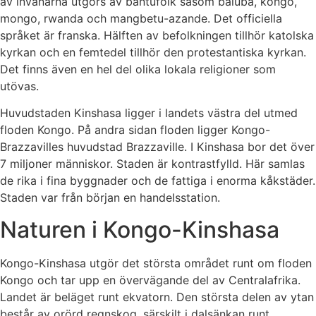
av invånarna utgörs av bantufolk såsom baluba, kongo,
mongo, rwanda och mangbetu-azande. Det officiella
språket är franska. Hälften av befolkningen tillhör katolska
kyrkan och en femtedel tillhör den protestantiska kyrkan.
Det finns även en hel del olika lokala religioner som
utövas.
Huvudstaden Kinshasa ligger i landets västra del utmed
floden Kongo. På andra sidan floden ligger Kongo-
Brazzavilles huvudstad Brazzaville. I Kinshasa bor det över
7 miljoner människor. Staden är kontrastfylld. Här samlas
de rika i fina byggnader och de fattiga i enorma kåkstäder.
Staden var från början en handelsstation.
Naturen i Kongo-Kinshasa
Kongo-Kinshasa utgör det största området runt om floden
Kongo och tar upp en övervägande del av Centralafrika.
Landet är beläget runt ekvatorn. Den största delen av ytan
består av orörd regnskog, särskilt i dalsänkan runt