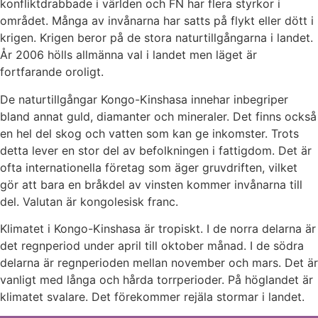
konfliktdrabbade i världen och FN har flera styrkor i
området. Många av invånarna har satts på flykt eller dött i
krigen. Krigen beror på de stora naturtillgångarna i landet.
År 2006 hölls allmänna val i landet men läget är
fortfarande oroligt.
De naturtillgångar Kongo-Kinshasa innehar inbegriper
bland annat guld, diamanter och mineraler. Det finns också
en hel del skog och vatten som kan ge inkomster. Trots
detta lever en stor del av befolkningen i fattigdom. Det är
ofta internationella företag som äger gruvdriften, vilket
gör att bara en bråkdel av vinsten kommer invånarna till
del. Valutan är kongolesisk franc.
Klimatet i Kongo-Kinshasa är tropiskt. I de norra delarna är
det regnperiod under april till oktober månad. I de södra
delarna är regnperioden mellan november och mars. Det är
vanligt med långa och hårda torrperioder. På höglandet är
klimatet svalare. Det förekommer rejäla stormar i landet.