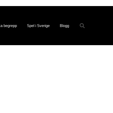
ka begrepp
Spel i Sverige
Blogg