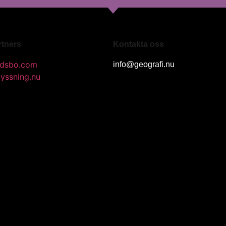
rtners
Kontakta oss
dsbo.com
info@geografi.nu
lyssning.nu