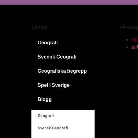
Länkar
Våra pa
dö
Geografi
av
Svensk Geografi
Geografiska begrepp
Spel i Sverige
Blogg
Geografi
Svensk Geografi