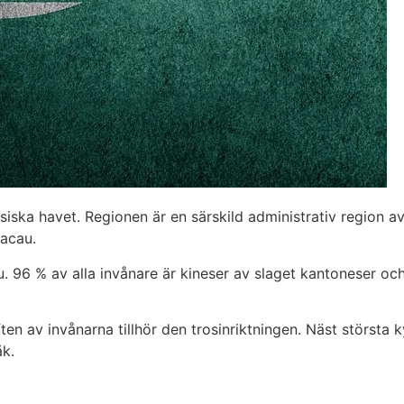
siska havet. Regionen är en särskild administrativ region 
Macau.
u. 96 % av alla invånare är kineser av slaget kantoneser 
ften av invånarna tillhör den trosinriktningen. Näst störst
åk.