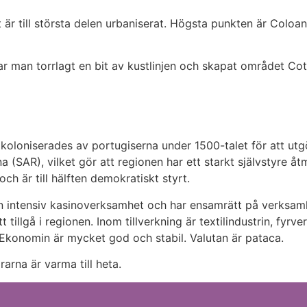
är till största delen urbaniserat. Högsta punkten är Coloa
ar man torrlagt en bit av kustlinjen och skapat området Cot
 koloniserades av portugiserna under 1500-talet för att ut
a (SAR), vilket gör att regionen har ett starkt självstyre åt
och är till hälften demokratiskt styrt.
 intensiv kasinoverksamhet och har ensamrätt på verksamh
t tillgå i regionen. Inom tillverkning är textilindustrin, fyrv
 Ekonomin är mycket god och stabil. Valutan är pataca.
arna är varma till heta.