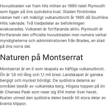
Huvudstaden var fram tills mitten av 1990-talet Plymouth
som ligger på öns sydvästra kust. Staden förstördes
nästan helt i ett mäktigt vulkanutbrott år 1995 då Soufrière
Hills vaknade. Två tredjedelar av befolkningen
evakuerades. Vulkanen är fortfarande aktiv. Plymouth är
fortfarande den officiella huvudstaden men numera verkar
myndigheterna och administrationen från Brades, en stad
på öns norra del.
Naturen på Montserrat
Montserrat är en ö som skapats av häftiga vulkanutbrott.
Ön är 1,6 mil lång och 1,1 mil bred. Landskapet är ganska
bergigt och mycket bördigt. De sydöstra delarna av
området består av vulkaniska berg. Högsta toppen på ön
är Chanses Peak som reser sig 914 meter över havet.
Kusten utmed den sydöstra delen består till stora delar av
branta klippor.