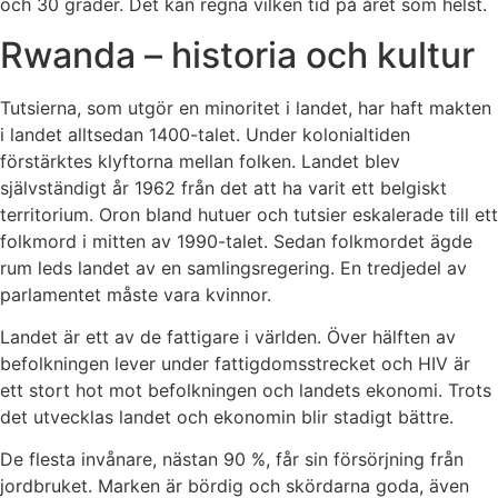
och 30 grader. Det kan regna vilken tid på året som helst.
Rwanda – historia och kultur
Tutsierna, som utgör en minoritet i landet, har haft makten
i landet alltsedan 1400-talet. Under kolonialtiden
förstärktes klyftorna mellan folken. Landet blev
självständigt år 1962 från det att ha varit ett belgiskt
territorium. Oron bland hutuer och tutsier eskalerade till ett
folkmord i mitten av 1990-talet. Sedan folkmordet ägde
rum leds landet av en samlingsregering. En tredjedel av
parlamentet måste vara kvinnor.
Landet är ett av de fattigare i världen. Över hälften av
befolkningen lever under fattigdomsstrecket och HIV är
ett stort hot mot befolkningen och landets ekonomi. Trots
det utvecklas landet och ekonomin blir stadigt bättre.
De flesta invånare, nästan 90 %, får sin försörjning från
jordbruket. Marken är bördig och skördarna goda, även