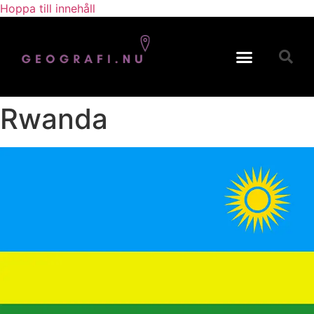
Hoppa till innehåll
Svensk Geografi
Geografiska begrepp
Rwanda