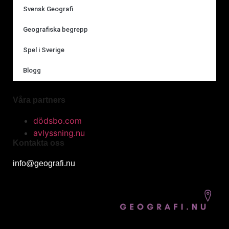
Svensk Geografi
Geografiska begrepp
Spel i Sverige
Blogg
Våra partners
dödsbo.com
avlyssning.nu
Kontakta oss
info@geografi.nu