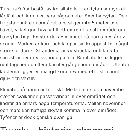
Tuvalus 9 öar består av korallatoller. Landytan är mycket
låglänt och kommer bara några meter över havsytan. Den
högsta punkten i området överstiger inte 5 meter över
havet, vilket gör Tuvalu till ett extremt utsatt område om
havsytan höjs. En stor del av inlandet på öarna består av
skogar. Marken är karg och lämpar sig knappast för något
större jordbruk. Stränderna är vidsträckta och kritvita
sandstränder med vajande palmer. Korallatollerna ligger
runt laguner och flera kanaler går genom området. Utanför
kusterna ligger en mängd korallrev med ett rikt marint
djur- och växtliv.
Klimatet på öarna är tropiskt. Mellan mars och november
sveper svalkande passadvindar in över området och
lindrar de annars höga temperaturerna. Mellan november
och mars kan häftiga skyfall komma in över området.
Tyfoner är dock ganska ovanliga.