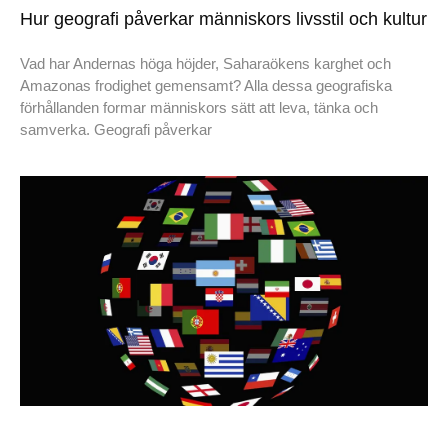
Hur geografi påverkar människors livsstil och kultur
Vad har Andernas höga höjder, Saharaökens karghet och
Amazonas frodighet gemensamt? Alla dessa geografiska
förhållanden formar människors sätt att leva, tänka och
samverka. Geografi påverkar