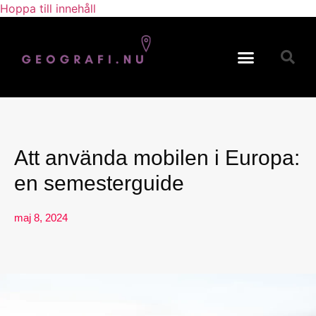
Hoppa till innehåll
Svensk Geografi
Geografiska begrepp
Att använda mobilen i Europa:
en semesterguide
maj 8, 2024